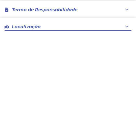
Termo de Responsabilidade
Declaro que são verdadeiras as informações prestadas
Localização
e que se responsabiliza pelos atos e por quaisquer
consequências que eles possam advir, seja a sua
própria pessoa ou a terceiros, isentando as entidades,
empresas e patrocinadores envolvidos direta ou
indiretamente neste evento de toda e qualquer
responsabilidade sobre os mesmos.