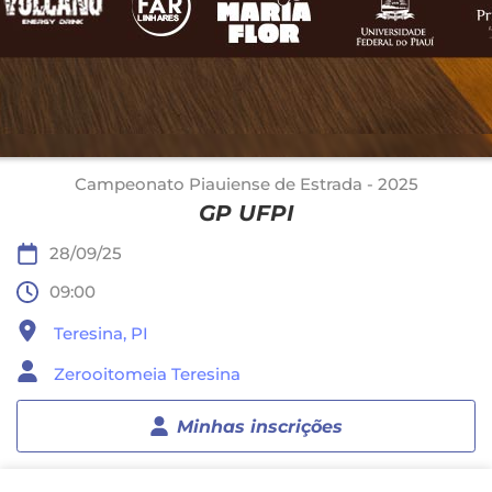
Campeonato Piauiense de Estrada - 2025
GP UFPI
28/09/25
09:00
Teresina, PI
Zerooitomeia Teresina
Minhas inscrições