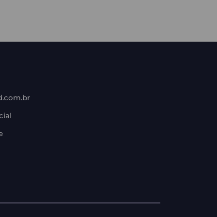
d.com.br
cial
e