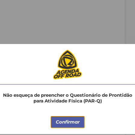
tidão
Não esqueça de preencher o Questionário de Prontidão
para Atividade Física (PAR-Q)
 prestadas e que se responsabiliza pelos atos e por
Confirmar
 advir, seja a sua própria pessoa ou a terceiros,
cinadores envolvidos direta ou indiretamente neste