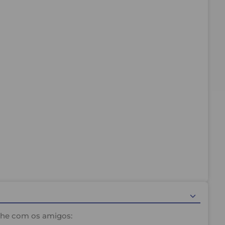
e sobre os mesmos.
lhe com os amigos: