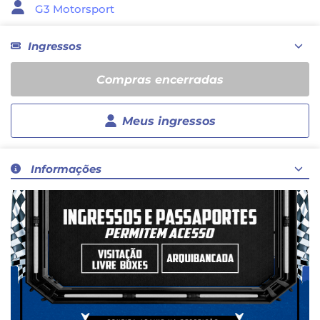
G3 Motorsport
Ingressos
Compras encerradas
Meus ingressos
Informações