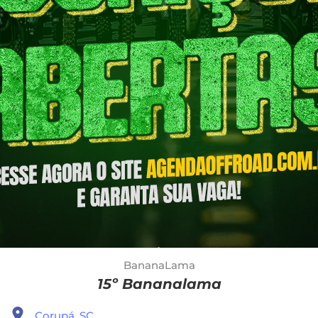
BananaLama
15º Bananalama
Corupá, SC