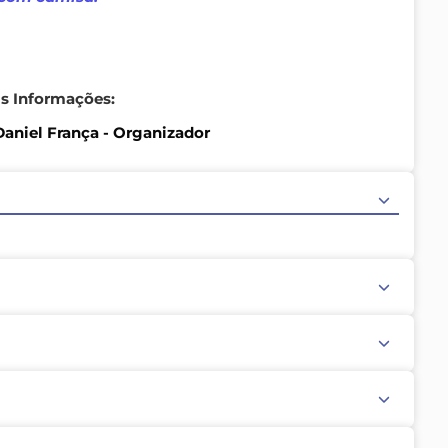
is Informações:
aniel França - Organizador
 prestadas e que se responsabiliza pelos atos e por
 advir, seja a sua própria pessoa ou a terceiros,
cinadores envolvidos direta ou indiretamente neste
e sobre os mesmos.