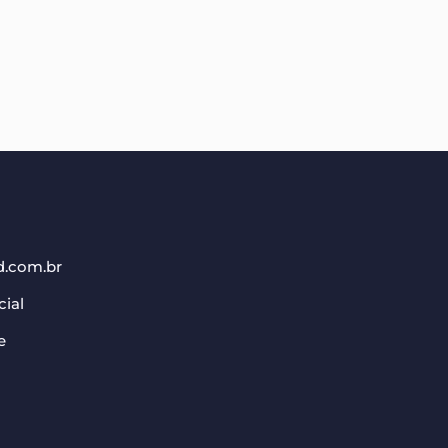
d.com.br
cial
e