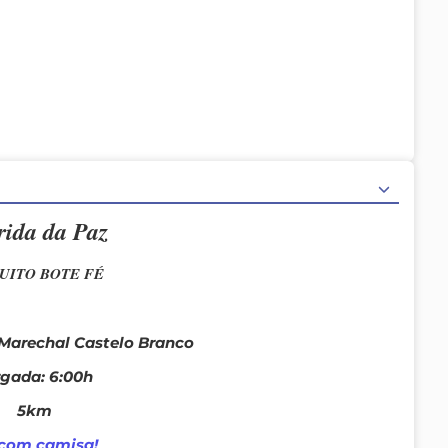
rida da Paz
UITO BOTE FÉ
 Marechal Castelo Branco
gada: 6:00h
5km
 com camisa!