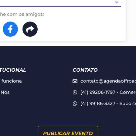
lhe com os amigos:
tomeia Teresina
ITUCIONAL
CONTATO
funciona
contato@agendaoffroa
 Nós
(41) 99206-1797 - Comer
(41) 99186-3327 - Suport
PUBLICAR EVENTO