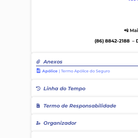
📲 Ma
(86) 8842-2188
–
D
Anexos
Apólice
| Termo Apólice do Seguro
Linha do Tempo
Termo de Responsabilidade
Declaro que são verdadeiras as informações
Organizador
quaisquer consequências que eles possam
isentando as entidades, empresas e patro
evento de toda e qualquer responsabilidad