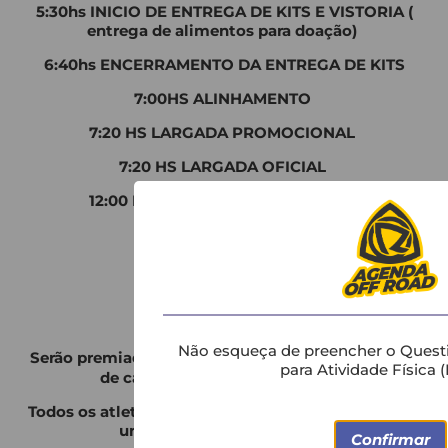
5:30hs INICIO DE ENTREGA DE KITS E VISTORIA (
entrega de alimentos para doação)
6:40hs ENCERRAMENTO DA ENTREGA DE KITS
7:00HS ALINHAMENTO
7:20 HS LARGADA PROMOCIONAL
7:20 HS LARGADA OFICIAL
12:00 HS ENTREGA DE PREMIAÇÃO
🏆PREMIAÇÃO:
Não esqueça de preencher o Questi
Serão premiados os 05 (cinco) primeiros colocados
para Atividade Física 
de cada categoria, com PÓDIO,
Todos os atletas que concluírem a prova receberão
uma medalha de “finisher”.
Confirmar