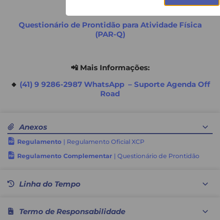
Questionário de Prontidão para Atividade Física
(PAR-Q)
📲 Mais Informações:
🔸
(41) 9 9286-2987 WhatsApp – Suporte Agenda Off
Road
Anexos
Regulamento
| Regulamento Oficial XCP
Regulamento Complementar
| Questionário de Prontidão
Linha do Tempo
Termo de Responsabilidade