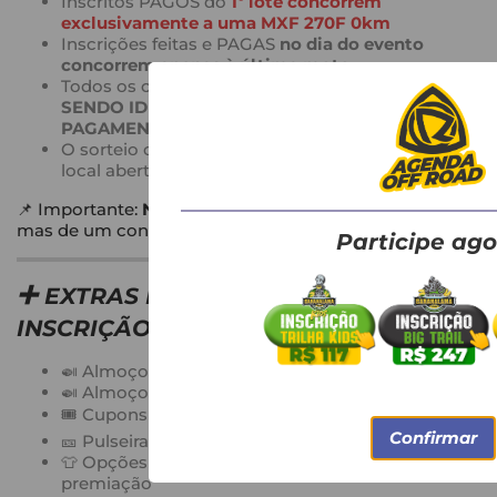
Inscritos PAGOS do
1º lote concorrem
exclusivamente a uma MXF 270F 0km
Inscrições feitas e PAGAS
no dia do evento
concorrem apenas à última moto
Todos os cupons ficam em
uma única urna
SENDO IDENTIFICADOS PELO LOTE E DATA DE
PAGAMENTO
O sorteio ocorre
após o término das trilhas
, em
local aberto ao público
📌 Importante:
Não se trata de rifa ou sorteio público
,
mas de um concurso exclusivo entre inscritos.
Participe ago
➕
EXTRAS DISPONÍVEIS NA
INSCRIÇÃO
🍛 Almoço Trilheiro
🍛 Almoço Extra para acompanhante
🎟️ Cupons extras para concorrer às motos
Confirmar
🎫 Pulseira extra para acesso ao parque e shows
👕 Opções Kids com camiseta + cupons de
premiação