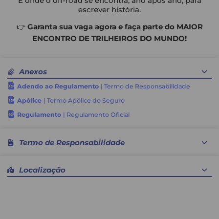
É onde o off-road se encontra, ano após ano, para
escrever história.
👉
Garanta sua vaga agora e faça parte do MAIOR
ENCONTRO DE TRILHEIROS DO MUNDO!
Anexos
Adendo ao Regulamento
| Termo de Responsabilidade
Apólice
| Termo Apólice do Seguro
Regulamento
| Regulamento Oficial
Termo de Responsabilidade
Pelo presente termo, assumo todas as consequências
Localização
decorrentes de eventuais acidentes ou atos que
possam prejudicar a mim ou a outros participantes do
encontro de trilheiros Bananalama 2026, tanto em
minha permanência no parque do evento quanto na
condução de meu veículo na trilha, bem como me
comprometo a respeitar as leis de trânsito, promover o