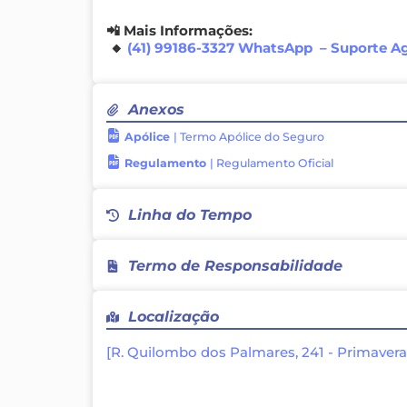
📲 Mais Informações:
🔸
(41) 99186-3327 WhatsApp – Suporte A
Anexos
Apólice
| Termo Apólice do Seguro
Regulamento
| Regulamento Oficial
Linha do Tempo
Termo de Responsabilidade
Declaro que são verdadeiras as informações
Localização
quaisquer consequências que eles possam
isentando as entidades, empresas e patro
[R. Quilombo dos Palmares, 241 - Primavera
evento de toda e qualquer responsabilidad