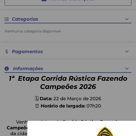
Categorias
Nenhuma categoria disponível
Pagamentos
Nenhum método de pagamento disponível
Informações
1ª Etapa Corrida Rústica Fazendo
Campeões
2026
🗓
Data:
22 de Março de 2026
⏰
Horário de largada:
07h20
Venha participar da
Corrida Rústica Fazendo
Campeões
, um circuito especial realizado nos bairros
da cidade de
Jacupiranga
, com percurso de
4 km
.