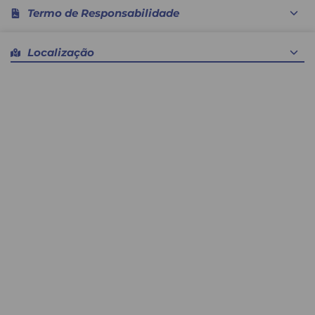
Termo de Responsabilidade
Declaro que são verdadeiras as informações prestadas
Localização
e que se responsabiliza pelos atos e por quaisquer
consequências que eles possam advir, seja a sua
própria pessoa ou a terceiros, isentando as entidades,
empresas e patrocinadores envolvidos direta ou
indiretamente neste evento de toda e qualquer
responsabilidade sobre os mesmos.