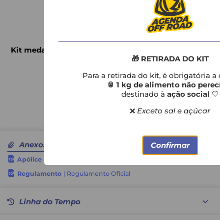
🏅
KIT DO ATLETA
Kit medalha e número de peito :
R$55,00 + taxa Adm
🎁 RETIRADA DO KIT
Para a retirada do kit, é obrigatória 
🥫 1 kg de alimento não perec
📲
Informações e Suporte:
destinado à
ação social
🤍
WhatsApp: (41) 99186-3327
❌
Exceto sal e açúcar
Agenda Off Road
Anexos
Confirmar
Apólice
| Termo Apólice do Seguro
Regulamento
| Regulamento Oficial
Linha do Tempo